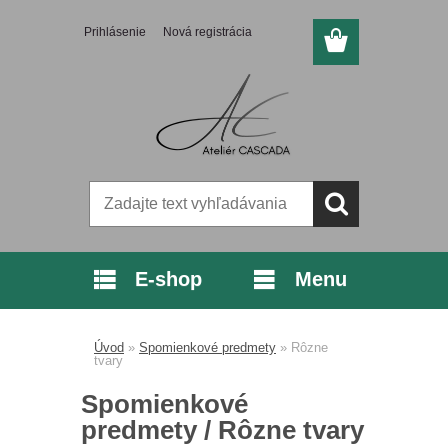
Prihlásenie
Nová registrácia
E-shop
Menu
Úvod
»
Spomienkové predmety
»
Rôzne
tvary
Spomienkové
predmety / Rôzne tvary