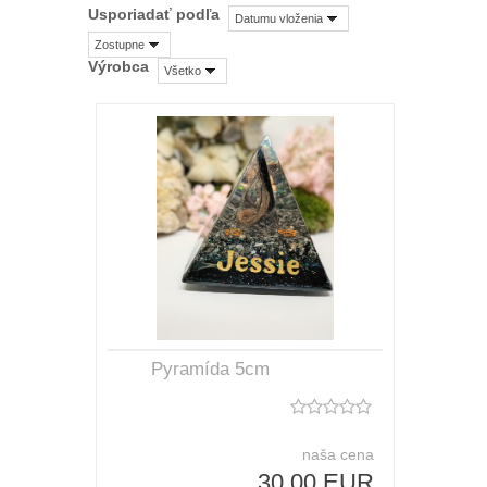
Usporiadať podľa
Datumu vloženia
Zostupne
Výrobca
Všetko
Pyramída 5cm
naša cena
30,00 EUR